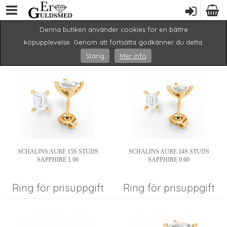
Denna butiken använder cookies för en bättre
Hem
/ Nya produkter
köpupplevelse. Genom att fortsätta godkänner du detta.
1
2
3
4
5
...
>>
Stäng
Mer info
SCHALINS AURE 15S STUDS
SCHALINS AURE 14S STUDS
SAPPHIRE 1.00
SAPPHIRE 0.60
Ring för prisuppgift
Ring för prisuppgift