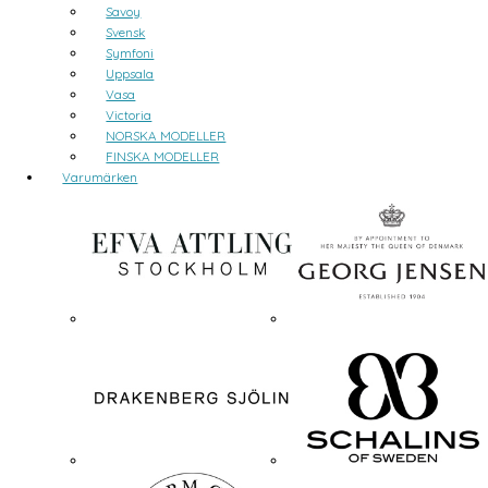
Savoy
Svensk
Symfoni
Uppsala
Vasa
Victoria
NORSKA MODELLER
FINSKA MODELLER
Varumärken