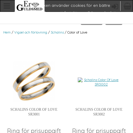
Denna butiken använder cookies för en bättre
köpupplevelse. Genom att fortsätta godkänner du detta.
Mer info
Stäng
Hem
/
Vigsel och förlovning
/
Schalins
/ Color of Love
SCHALINS COLOR OF LOVE
SCHALINS COLOR OF LOVE
SR3001
SR3002
Ring för prisuppgift
Ring för prisuppgift