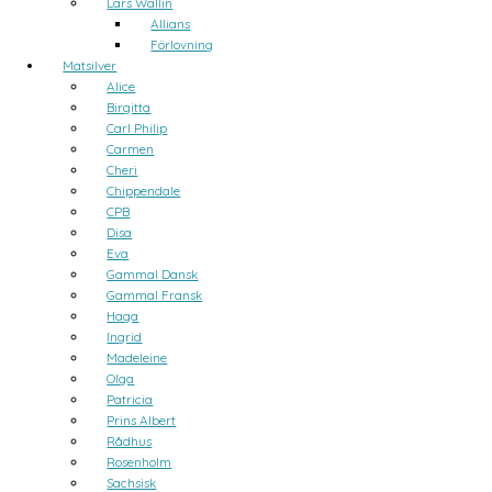
Lars Wallin
Allians
Förlovning
Matsilver
Alice
Birgitta
Carl Philip
Carmen
Cheri
Chippendale
CPB
Disa
Eva
Gammal Dansk
Gammal Fransk
Haga
Ingrid
Madeleine
Olga
Patricia
Prins Albert
Rådhus
Rosenholm
Sachsisk