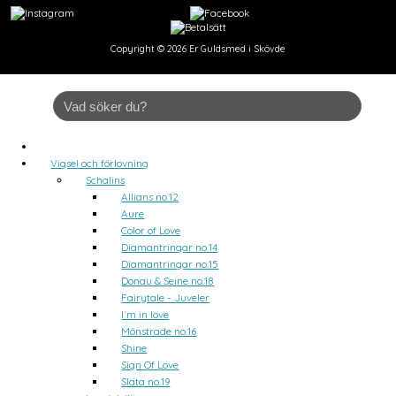
Copyright © 2026
Er Guldsmed i Skövde
Vigsel och förlovning
Schalins
Allians no.12
Aure
Color of Love
Diamantringar no.14
Diamantringar no.15
Donau & Seine no.18
Fairytale - Juveler
I´m in love
Mönstrade no.16
Shine
Sign Of Love
Släta no.19