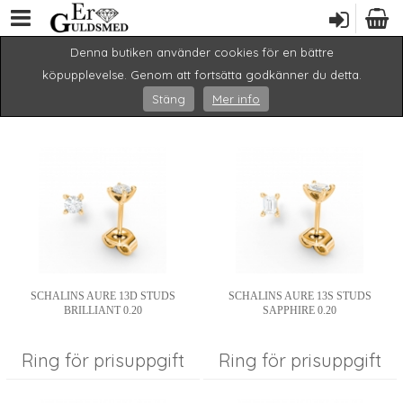
Denna butiken använder cookies för en bättre
Hem
/
Vigsel och förlovning
/
Schalins
/ Aure
köpupplevelse. Genom att fortsätta godkänner du detta.
Stäng
Mer info
SCHALINS AURE 13D STUDS
SCHALINS AURE 13S STUDS
BRILLIANT 0.20
SAPPHIRE 0.20
Ring för prisuppgift
Ring för prisuppgift